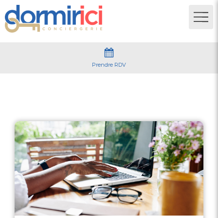
Prendre RDV
Règles airbnb