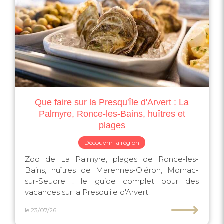
Que faire sur la Presqu'île d'Arvert : La
Palmyre, Ronce-les-Bains, huîtres et
plages
Découvrir la région
Zoo de La Palmyre, plages de Ronce-les-
Bains, huîtres de Marennes-Oléron, Mornac-
sur-Seudre : le guide complet pour des
vacances sur la Presqu'île d'Arvert.
⟶
le 23/07/26