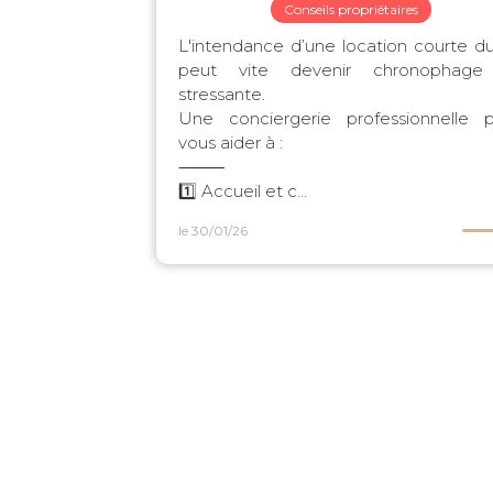
Conseils propriétaires
L'intendance d’une location courte d
peut vite devenir chronophage
stressante.
Une conciergerie professionnelle 
vous aider à :
⸻
1️⃣ Accueil et c...
le 30/01/26