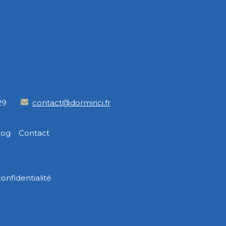
29
contact@dormirici.fr
log
Contact
onfidentialité