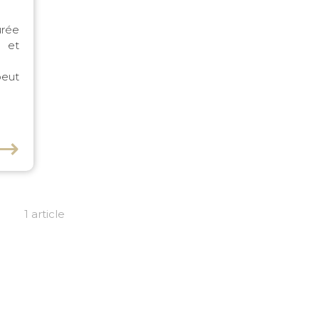
urée
 et
peut
⟶
1 article