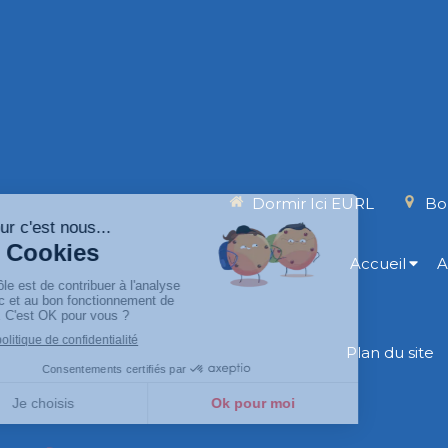
Dormir Ici EURL
Bor
Accueil
A
Plan du site